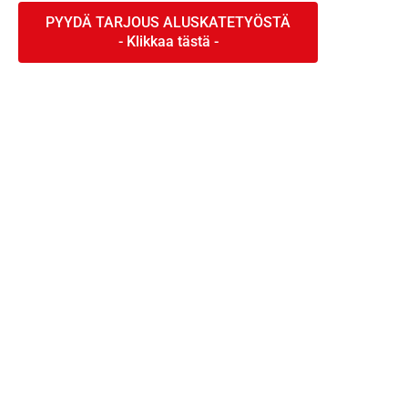
PYYDÄ TARJOUS ALUSKATETYÖSTÄ
Tiilikattotyöt kokonaisvaltaisesti
ympäri Suomea!
Muhos
A
Multia
Akaa
Muonio
Alahärmä
Mustasaari
Alajärvi
Muurame
Alastaro
Muurla
Alavieska
Mynämäki
Alavus
Myrskylä
Angelniemi
Mäntsälä
Anjalankoski
Mänttä
Anttola
Mänttä-Vilppula
Artjärvi