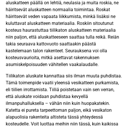
aluskatteen päällä on lehtiä, neulasia ja muita roskia, ne
häiritsevät aluskatteen normaalia toimintaa. Roskat
häiritsevät veden vapaata liikkumista, minkä lisäksi ne
kuluttavat aluskatteen materiaalia. Roskiin sitoutunut
kosteus haurastuttaa tiilikaton aluskatteen materiaalia
niin paljon, että aluskatteeseen saattaa tulla reikä. Reiän
takia seuraava kattovuoto saattaakin päästä
kastelemaan talon rakenteet. Seurauksena voi olla
kosteusvaurioita, mitkä asettavat rakennuksen
asumiskelpoisuuden vähitellen vaakalaudalle.
Tiilikaton aluskate kannattaa siis ilman muuta puhdistaa.
Tämä toimenpide vaatii yleensä vesikatteen purkamista,
eli tiilien irrottamista. Tiiliä poistetaan vain sen verran,
että aluskate voidaan puhdistaa kevyellä
ilmanpuhalluksella – vähän niin kuin huopakatekin.
Katetta ei pureta tarpeettoman paljon, eikä vesikaton
alapuolisia rakenteita altisteta tässä yhteydessä
kosteudelle. Voit luottaa meihin niin tässä, kuin kaikissa