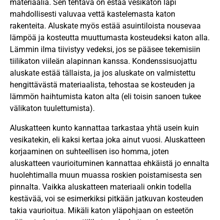
materiaalia. Sen tehtävä on estää vesikaton läpi
mahdollisesti valuvaa vettä kastelemasta katon
rakenteita. Aluskate myös estää asuintiloista nousevaa
lämpöä ja kosteutta muuttumasta kosteudeksi katon alla.
Lämmin ilma tiivistyy vedeksi, jos se pääsee tekemisiin
tiilikaton viileän alapinnan kanssa. Kondenssisuojattu
aluskate estää tällaista, ja jos aluskate on valmistettu
hengittävästä materiaalista, tehostaa se kosteuden ja
lämmön haihtumista katon alta (eli toisin sanoen tukee
välikaton tuulettumista).
Aluskatteen kunto kannattaa tarkastaa yhtä usein kuin
vesikatekin, eli kaksi kertaa joka ainut vuosi. Aluskatteen
korjaaminen on suhteellisen iso homma, joten
aluskatteen vaurioituminen kannattaa ehkäistä jo ennalta
huolehtimalla muun muassa roskien poistamisesta sen
pinnalta. Vaikka aluskatteen materiaali onkin todella
kestävää, voi se esimerkiksi pitkään jatkuvan kosteuden
takia vaurioitua. Mikäli katon yläpohjaan on esteetön