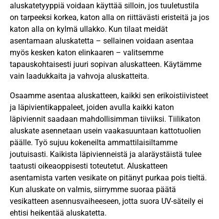
aluskatetyyppiä voidaan käyttää silloin, jos tuuletustila
on tarpeeksi korkea, katon alla on riittävästi eristeitä ja jos
katon alla on kylmä ullakko. Kun tilaat meidät
asentamaan aluskatetta – sellainen voidaan asentaa
myös kesken katon elinkaaren – valitsemme
tapauskohtaisesti juuri sopivan aluskatteen. Käytämme
vain laadukkaita ja vahvoja aluskatteita.
Osaamme asentaa aluskatteen, kaikki sen erikoistiivisteet
ja läpivientikappaleet, joiden avulla kaikki katon
läpiviennit saadaan mahdollisimman tiiviiksi. Tiilikaton
aluskate asennetaan usein vaakasuuntaan kattotuolien
päälle. Työ sujuu kokeneilta ammattilaisiltamme
joutuisasti. Kaikista läpivienneistä ja alaräystäistä tulee
taatusti oikeaoppisesti toteutetut. Aluskatteen
asentamista varten vesikate on pitänyt purkaa pois tieltä.
Kun aluskate on valmis, siirrymme suoraa päätä
vesikatteen asennusvaiheeseen, jotta suora UV-säteily ei
ehtisi heikentää aluskatetta.