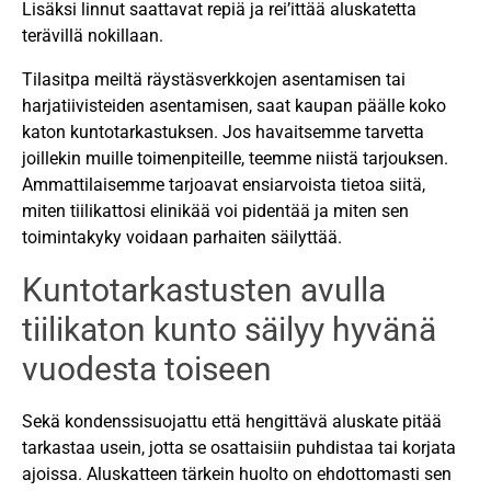
Lisäksi linnut saattavat repiä ja rei’ittää aluskatetta
terävillä nokillaan.
Tilasitpa meiltä räystäsverkkojen asentamisen tai
harjatiivisteiden asentamisen, saat kaupan päälle koko
katon kuntotarkastuksen. Jos havaitsemme tarvetta
joillekin muille toimenpiteille, teemme niistä tarjouksen.
Ammattilaisemme tarjoavat ensiarvoista tietoa siitä,
miten tiilikattosi elinikää voi pidentää ja miten sen
toimintakyky voidaan parhaiten säilyttää.
Kuntotarkastusten avulla
tiilikaton kunto säilyy hyvänä
vuodesta toiseen
Sekä kondenssisuojattu että hengittävä aluskate pitää
tarkastaa usein, jotta se osattaisiin puhdistaa tai korjata
ajoissa. Aluskatteen tärkein huolto on ehdottomasti sen