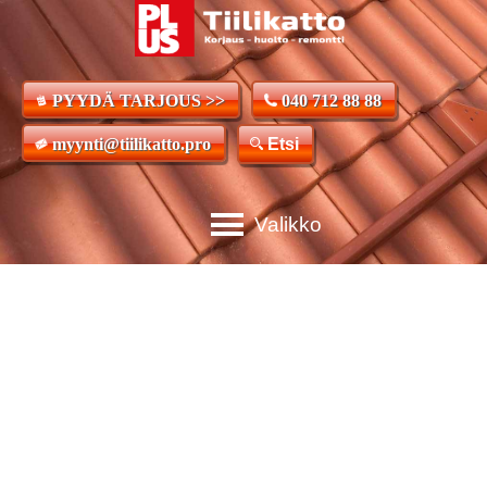
PYYDÄ TARJOUS >>
040 712 88 88
myynti@tiilikatto.pro
Etsi
Tiilikattoremontit,
huollot ja korjaukset
ammattityönä
Tiilikaton ammattilaiset valmiina huoltamaan