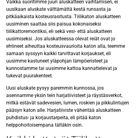
Vaikka suoritimme juuri aluskatteen vaihtamisen, ei
uusikaan aluskate välttämättä kestä runsasta ja
pitkäaikaista kosteusrasitusta. Tiilikaton aluskatteen
uusiminen saattaa siis paisua kokonaiseksi
tiilikattoremontiksi, eli sekä vesi- että aluskatteen
uusimiseksi. Jos aluskatteessa olevat reiät ovat jo
ehtineet aiheuttaa kosteusvaurioita katon alla, teemme
samaan syssyyn kaikki tarvittavat korjaukset, eli
uusimme kastuneet yläpohjan lämpöeristeet ja
kunnostamme tai uusimme kattoa kannattelevat ja
tukevat puurakenteet.
Uusi aluskate pysyy paremmin kunnossa, jos
asennamme yksin tein harjatiivisteet ja räystäsverkot,
mitkä estävät sadevesien, lumen, roskien ja pikkulintujen
pääsyn katon alle. Harjatiiviste vähentää aluskatteen
puhdistus- ja korjaustarpeita, eli pitää katon
helppohoitoisempana tältäkin osin.