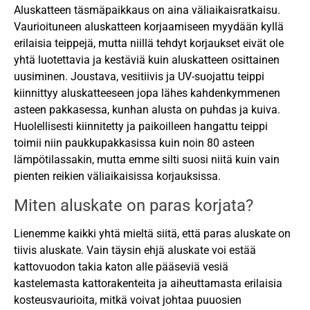
Aluskatteen täsmäpaikkaus on aina väliaikaisratkaisu.
Vaurioituneen aluskatteen korjaamiseen myydään kyllä
erilaisia teippejä, mutta niillä tehdyt korjaukset eivät ole
yhtä luotettavia ja kestäviä kuin aluskatteen osittainen
uusiminen. Joustava, vesitiivis ja UV-suojattu teippi
kiinnittyy aluskatteeseen jopa lähes kahdenkymmenen
asteen pakkasessa, kunhan alusta on puhdas ja kuiva.
Huolellisesti kiinnitetty ja paikoilleen hangattu teippi
toimii niin paukkupakkasissa kuin noin 80 asteen
lämpötilassakin, mutta emme silti suosi niitä kuin vain
pienten reikien väliaikaisissa korjauksissa.
Miten aluskate on paras korjata?
Lienemme kaikki yhtä mieltä siitä, että paras aluskate on
tiivis aluskate. Vain täysin ehjä aluskate voi estää
kattovuodon takia katon alle pääseviä vesiä
kastelemasta kattorakenteita ja aiheuttamasta erilaisia
kosteusvaurioita, mitkä voivat johtaa puuosien