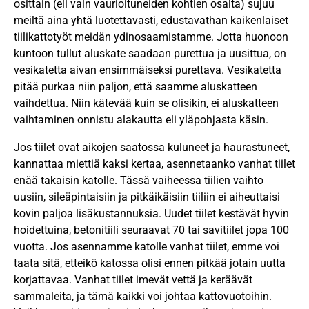
osittain (eli vain vaurioituneiden kohtien osalta) sujuu
meiltä aina yhtä luotettavasti, edustavathan kaikenlaiset
tiilikattotyöt meidän ydinosaamistamme. Jotta huonoon
kuntoon tullut aluskate saadaan purettua ja uusittua, on
vesikatetta aivan ensimmäiseksi purettava. Vesikatetta
pitää purkaa niin paljon, että saamme aluskatteen
vaihdettua. Niin kätevää kuin se olisikin, ei aluskatteen
vaihtaminen onnistu alakautta eli yläpohjasta käsin.
Jos tiilet ovat aikojen saatossa kuluneet ja haurastuneet,
kannattaa miettiä kaksi kertaa, asennetaanko vanhat tiilet
enää takaisin katolle. Tässä vaiheessa tiilien vaihto
uusiin, sileäpintaisiin ja pitkäikäisiin tiiliin ei aiheuttaisi
kovin paljoa lisäkustannuksia. Uudet tiilet kestävät hyvin
hoidettuina, betonitiili seuraavat 70 tai savitiilet jopa 100
vuotta. Jos asennamme katolle vanhat tiilet, emme voi
taata sitä, etteikö katossa olisi ennen pitkää jotain uutta
korjattavaa. Vanhat tiilet imevät vettä ja keräävät
sammaleita, ja tämä kaikki voi johtaa kattovuotoihin.