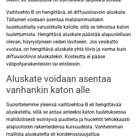
Vaihtoehto B on hengittävä, eli diffuusioavoin aluskate.
Tällainen voidaan asentaa matalammallakin
tuuletustilalla varustetulle katolle, sillä se tehostaa katon
tuulettumista. Hengittävä aluskate päästää alapuolellaan
olevan, höyrystyneen veden lävitseen. Jos vesikatto
vuotaa, on hengittävä aluskate yhtä tiivis ja varma kuin
diffuusiotiivis aluskatekin. Kosteutta ei pääse
välipohjarakenteisiin tai eristeisiin.
Aluskate voidaan asentaa
vanhankin katon alle
Suosittelemme yleensä vaihtoehtoa B eli hengittävää
aluskatetta, sillä se antaa anteeksi katon tuuletuksessa
mahdollisesti esiintyviä puutteita ja huolehtii tehokkaasti
alapuolisten rakenteidensa kuivuudesta. Vanhemman
mallista aluskatetta eli kondenssisuojattua