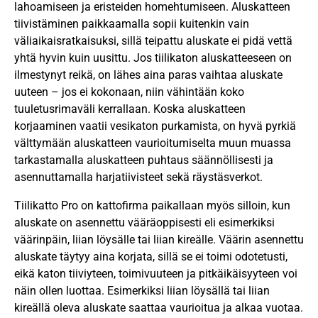
lahoamiseen ja eristeiden homehtumiseen. Aluskatteen
tiivistäminen paikkaamalla sopii kuitenkin vain
väliaikaisratkaisuksi, sillä teipattu aluskate ei pidä vettä
yhtä hyvin kuin uusittu. Jos tiilikaton aluskatteeseen on
ilmestynyt reikä, on lähes aina paras vaihtaa aluskate
uuteen – jos ei kokonaan, niin vähintään koko
tuuletusrimaväli kerrallaan. Koska aluskatteen
korjaaminen vaatii vesikaton purkamista, on hyvä pyrkiä
välttymään aluskatteen vaurioitumiselta muun muassa
tarkastamalla aluskatteen puhtaus säännöllisesti ja
asennuttamalla harjatiivisteet sekä räystäsverkot.
Tiilikatto Pro on kattofirma paikallaan myös silloin, kun
aluskate on asennettu vääräoppisesti eli esimerkiksi
väärinpäin, liian löysälle tai liian kireälle. Väärin asennettu
aluskate täytyy aina korjata, sillä se ei toimi odotetusti,
eikä katon tiiviyteen, toimivuuteen ja pitkäikäisyyteen voi
näin ollen luottaa. Esimerkiksi liian löysällä tai liian
kireällä oleva aluskate saattaa vaurioitua ja alkaa vuotaa.