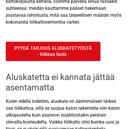
kattokorjausta kerralla, voimme palvella sinua tässäkin
suhteessa: meidän kauttamme pääset hakemaan
joustavaa rahoitusta, mitä saa tarpeellisen määrän myös
kokonaista tiilikattoremonttia varten.
PYYDÄ TARJOUS ALUSKATETYÖSTÄ
Aluskatetta ei kannata jättää
asentamatta
Kuten edellä todettiin, aluskate on äärimmäisen tärkeä
osa tiilikattoa, sillä se suojaa katon rakenteita niin katon
ulkopuolelta kuin asunnon sisätiloistakin peräisin
olevalta kosteudelta. Vaikka tiilikatto olisi kuinka uusi ja
tiivis, se ei yksin riitä suojaamaan kattorakenteita