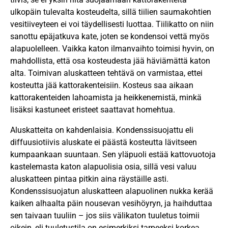
ulkopäin tulevalta kosteudelta, sillä tiilien saumakohtien
vesitiiveyteen ei voi täydellisesti luottaa. Tiilikatto on niin
sanottu epäjatkuva kate, joten se kondensoi vettä myös
alapuolelleen. Vaikka katon ilmanvaihto toimisi hyvin, on
mahdollista, että osa kosteudesta jää häviämättä katon
alta. Toimivan aluskatteen tehtävä on varmistaa, ettei
kosteutta jää kattorakenteisiin. Kosteus saa aikaan
kattorakenteiden lahoamista ja heikkenemistä, minkä
lisäksi kastuneet eristeet saattavat homehtua.
Aluskatteita on kahdenlaisia. Kondenssisuojattu eli
diffuusiotiivis aluskate ei päästä kosteutta lävitseen
kumpaankaan suuntaan. Sen yläpuoli estää kattovuotoja
kastelemasta katon alapuolisia osia, sillä vesi valuu
aluskatteen pintaa pitkin aina räystäille asti.
Kondenssisuojatun aluskatteen alapuolinen nukka kerää
kaiken alhaalta päin nousevan vesihöyryn, ja haihduttaa
sen taivaan tuuliin – jos siis välikaton tuuletus toimii
oikein, eli tuuletustila on esimerkiksi tarpeeksi korkea.