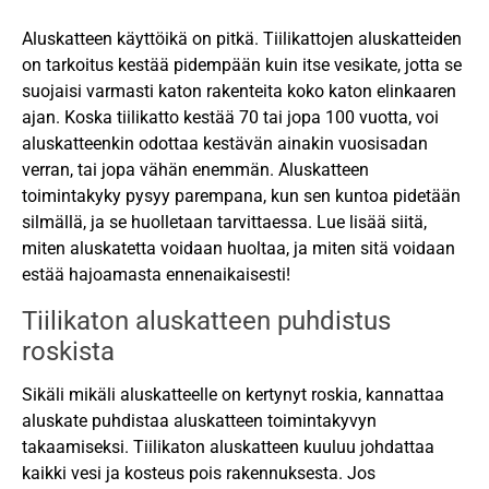
Aluskatteen käyttöikä on pitkä. Tiilikattojen aluskatteiden
on tarkoitus kestää pidempään kuin itse vesikate, jotta se
suojaisi varmasti katon rakenteita koko katon elinkaaren
ajan. Koska tiilikatto kestää 70 tai jopa 100 vuotta, voi
aluskatteenkin odottaa kestävän ainakin vuosisadan
verran, tai jopa vähän enemmän. Aluskatteen
toimintakyky pysyy parempana, kun sen kuntoa pidetään
silmällä, ja se huolletaan tarvittaessa. Lue lisää siitä,
miten aluskatetta voidaan huoltaa, ja miten sitä voidaan
estää hajoamasta ennenaikaisesti!
Tiilikaton aluskatteen puhdistus
roskista
Sikäli mikäli aluskatteelle on kertynyt roskia, kannattaa
aluskate puhdistaa aluskatteen toimintakyvyn
takaamiseksi. Tiilikaton aluskatteen kuuluu johdattaa
kaikki vesi ja kosteus pois rakennuksesta. Jos