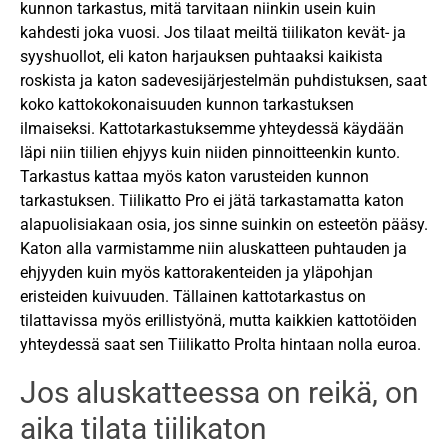
kunnon tarkastus, mitä tarvitaan niinkin usein kuin
kahdesti joka vuosi. Jos tilaat meiltä tiilikaton kevät- ja
syyshuollot, eli katon harjauksen puhtaaksi kaikista
roskista ja katon sadevesijärjestelmän puhdistuksen, saat
koko kattokokonaisuuden kunnon tarkastuksen
ilmaiseksi. Kattotarkastuksemme yhteydessä käydään
läpi niin tiilien ehjyys kuin niiden pinnoitteenkin kunto.
Tarkastus kattaa myös katon varusteiden kunnon
tarkastuksen. Tiilikatto Pro ei jätä tarkastamatta katon
alapuolisiakaan osia, jos sinne suinkin on esteetön pääsy.
Katon alla varmistamme niin aluskatteen puhtauden ja
ehjyyden kuin myös kattorakenteiden ja yläpohjan
eristeiden kuivuuden. Tällainen kattotarkastus on
tilattavissa myös erillistyönä, mutta kaikkien kattotöiden
yhteydessä saat sen Tiilikatto Prolta hintaan nolla euroa.
Jos aluskatteessa on reikä, on
aika tilata tiilikaton