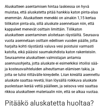
Aluskatteen asentamisen hintaa laskiessa on hyvä
muistaa, että aluskatetta pitää hankkia katon pinta-alaa
enemmän. Aluskatteen menekki on ainakin 1,15 kertaa
tiilikaton pinta-ala, sillä aluskate asennetaan niin, että
kappaleet menevät osittain limittäin. Tiilikaton
aluskatteen asentaminen aloitetaan räystäiltä. Seuraava
vuota asennetaan osittain edellisen vuoden päälle, jotta
harjalta kohti räystästä valuva vesi poistuisi varmasti
katolta, eikä pääsisi saumakohdista katon rakenteisiin.
Seuraamme aluskatteen valmistajan antamia
asennusohjeita, jotta aluskate ei esimerkiksi irtoilisi sää-
ja kosteusvaihteluiden aiheuttaman elämisen takia, ja
jotta se tulisi riittävälle kireydelle. Liian kireällä asennettu
aluskate saattaa revetä; liian löysällä roikkuva aluskate
puolestaan kerää vettä päälleen, ja seisova vesi saattaa
rikkoa aluskatteen materiaalin niin, että se alkaa vuotaa.
Pitääkö aluskatetta huoltaa?