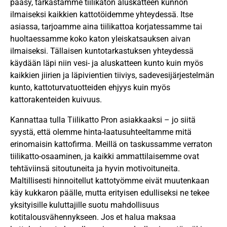
pääsy, tarkastamme tiilikaton aluskatteen kunnon
ilmaiseksi kaikkien kattotöidemme yhteydessä. Itse
asiassa, tarjoamme aina tiilikattoa korjatessamme tai
huoltaessamme koko katon yleiskatsauksen aivan
ilmaiseksi. Tällaisen kuntotarkastuksen yhteydessä
käydään läpi niin vesi- ja aluskatteen kunto kuin myös
kaikkien jiirien ja läpivientien tiiviys, sadevesijärjestelmän
kunto, kattoturvatuotteiden ehjyys kuin myös
kattorakenteiden kuivuus.
Kannattaa tulla Tiilikatto Pron asiakkaaksi – jo siitä
syystä, että olemme hinta-laatusuhteeltamme mitä
erinomaisin kattofirma. Meillä on taskussamme verraton
tiilikatto-osaaminen, ja kaikki ammattilaisemme ovat
tehtäviinsä sitoutuneita ja hyvin motivoituneita.
Maltillisesti hinnoitellut kattotyömme eivät muutenkaan
käy kukkaron päälle, mutta erityisen edulliseksi ne tekee
yksityisille kuluttajille suotu mahdollisuus
kotitalousvähennykseen. Jos et halua maksaa