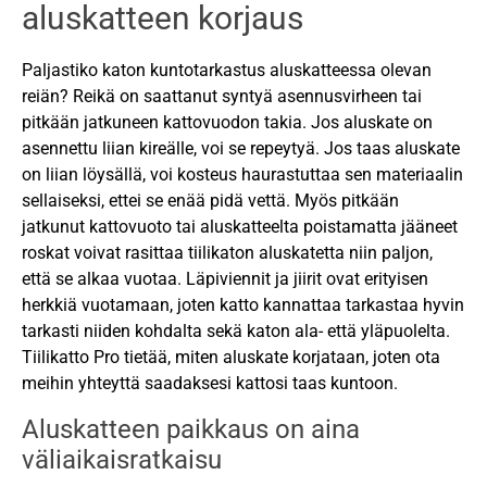
aluskatteen korjaus
Paljastiko katon kuntotarkastus aluskatteessa olevan
reiän? Reikä on saattanut syntyä asennusvirheen tai
pitkään jatkuneen kattovuodon takia. Jos aluskate on
asennettu liian kireälle, voi se repeytyä. Jos taas aluskate
on liian löysällä, voi kosteus haurastuttaa sen materiaalin
sellaiseksi, ettei se enää pidä vettä. Myös pitkään
jatkunut kattovuoto tai aluskatteelta poistamatta jääneet
roskat voivat rasittaa tiilikaton aluskatetta niin paljon,
että se alkaa vuotaa. Läpiviennit ja jiirit ovat erityisen
herkkiä vuotamaan, joten katto kannattaa tarkastaa hyvin
tarkasti niiden kohdalta sekä katon ala- että yläpuolelta.
Tiilikatto Pro tietää, miten aluskate korjataan, joten ota
meihin yhteyttä saadaksesi kattosi taas kuntoon.
Aluskatteen paikkaus on aina
väliaikaisratkaisu