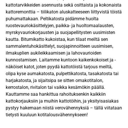
kattotarvikkeiden asennusta sekä osittaista ja kokonaista
kattoremonttia – tiilikaton aluskatteeseen liittyvistä töistä
puhumattakaan. Peltikatosta pidämme huolta
ruostevauriokäsittelyjen, paikka- ja huoltomaalausten,
myrskyvauriokorjausten ja suojapellitysten uusimisten
kautta. Bitumikatto kukoistaa, kun tilaat meiltä sen
sammalentuhokäsittelyt, suojapinnoitteen uusimisen,
ilmakuplien aukileikkaamisen ja lahovaurioiden
kunnostamisen. Laitamme kuntoon kaikenkokoiset ja -
näköiset katot, joten pyydä kattotöistä tarjous meiltä,
olipa kyse aumakatosta, pulpettikatosta, tasakatosta tai
harjakatosta, ja sijaitsipa se sitten omakotitalon,
kerrostalon, rivitalon tai vaikka kesämökin päällä.
Kauttamme saa hankittua rahoituksenkin kaikkiin
kattokorjauksiin ja muihin kattotöihin, ja yksityisasiakas
pystyy hakemaan niistä verovähennyksiä – tällä viitataan
tietysti kuuluun kotitalousvähennykseen!