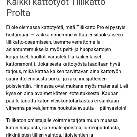
Kaikki kattotyöt Tiilikatto
Prolta
Ei ole olemassa kattotyötä, mitä Tiilikatto Pro ei pystyisi
hoitamaan – vaikka nimemme viittaa ensiluokkaiseen
tiilikatto-osaamiseen, teemme verrattomalla
asiantuntemuksella myös pelti- ja huopakattojen
korjaukset, huollot, varustelut ja kaikenlaiset
kattoremontit. Jokaisesta kattotyöstä laaditaan hyvä
tarjous, mikä kattaa kaiken tarvittavan aina kattotyön
suunnittelemisesta purku- ja rakennusjätteiden
poisvientiin. Hinnassa ovat mukana myös materiaalit, eli
kyse on aina avaimet käteen -toteutuksesta. Kaupan
päälle tarjottu katon yleiskuntotarkastus ei suinkaan
vähennä palvelujemme houkuttelevuutta – päinvastoin!
Tiilikaton omistajalle voimme tarjota muun muassa
katon harjausta, sammalenpoistoa, lumenpudotusta,
rikkinäisten tiilien vaihtoa, läpivientien ja