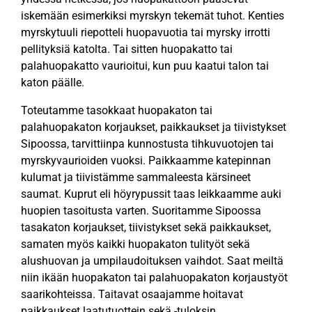
iskemään esimerkiksi myrskyn tekemät tuhot. Kenties
myrskytuuli riepotteli huopavuotia tai myrsky irrotti
pellityksiä katolta. Tai sitten huopakatto tai
palahuopakatto vaurioitui, kun puu kaatui talon tai
katon päälle.
Toteutamme tasokkaat huopakaton tai
palahuopakaton korjaukset, paikkaukset ja tiivistykset
Sipoossa, tarvittiinpa kunnostusta tihkuvuotojen tai
myrskyvaurioiden vuoksi. Paikkaamme katepinnan
kulumat ja tiivistämme sammaleesta kärsineet
saumat. Kuprut eli höyrypussit taas leikkaamme auki
huopien tasoitusta varten. Suoritamme Sipoossa
tasakaton korjaukset, tiivistykset sekä paikkaukset,
samaten myös kaikki huopakaton tulityöt sekä
alushuovan ja umpilaudoituksen vaihdot. Saat meiltä
niin ikään huopakaton tai palahuopakaton korjaustyöt
saarikohteissa. Taitavat osaajamme hoitavat
paikkaukset laatutuottein sekä -tuloksin.