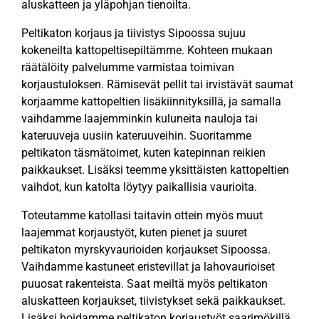
aluskatteen ja yläpohjan tienoilta.
Peltikaton korjaus ja tiivistys Sipoossa sujuu
kokeneilta kattopeltisepiltämme. Kohteen mukaan
räätälöity palvelumme varmistaa toimivan
korjaustuloksen. Rämisevät pellit tai irvistävät saumat
korjaamme kattopeltien lisäkiinnityksillä, ja samalla
vaihdamme laajemminkin kuluneita nauloja tai
kateruuveja uusiin kateruuveihin. Suoritamme
peltikaton täsmätoimet, kuten katepinnan reikien
paikkaukset. Lisäksi teemme yksittäisten kattopeltien
vaihdot, kun katolta löytyy paikallisia vaurioita.
Toteutamme katollasi taitavin ottein myös muut
laajemmat korjaustyöt, kuten pienet ja suuret
peltikaton myrskyvaurioiden korjaukset Sipoossa.
Vaihdamme kastuneet eristevillat ja lahovaurioiset
puuosat rakenteista. Saat meiltä myös peltikaton
aluskatteen korjaukset, tiivistykset sekä paikkaukset.
Lisäksi hoidamme peltikaton korjaustyöt saarimökillä