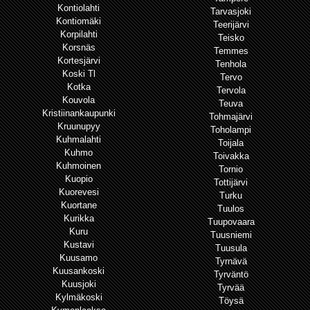
Kontiolahti
Tarvasjoki
Kontiomäki
Teerijärvi
Korpilahti
Teisko
Korsnäs
Temmes
Kortesjärvi
Tenhola
Koski Tl
Tervo
Kotka
Tervola
Kouvola
Teuva
Kristiinankaupunki
Tohmajärvi
Kruunupyy
Toholampi
Kuhmalahti
Toijala
Kuhmo
Toivakka
Kuhmoinen
Tornio
Kuopio
Tottijärvi
Kuorevesi
Turku
Kuortane
Tuulos
Kurikka
Tuupovaara
Kuru
Tuusniemi
Kustavi
Tuusula
Kuusamo
Tyrnävä
Kuusankoski
Tyrväntö
Kuusjoki
Tyrvää
Kylmäkoski
Töysä