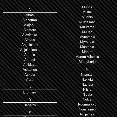
Muhos
A
Multia
Akaa
Muonio
Alahärmä
Mustasaari
Alajärvi
Muurame
Alastaro
Muurla
Alavieska
Mynämäki
Alavus
Myrskylä
Angelniemi
Mäntsälä
Anjalankoski
Mänttä
Anttola
Mänttä-Vilppula
Artjärvi
Mäntyharju
Asikkala
N
Askainen
Askola
Naantali
Aura
Nakkila
Nastola
B
Nilsiä
Bromarv
Nivala
Nokia
D
Noormarkku
Degerby
Nousiainen
E
Nuijamaa