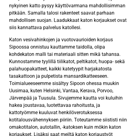
nykyinen katto pysyy käyttövarmana mahdollisimman
pitkään. Samalla talosi rakenteet saavat parhaan
mahdollisen suojan. Laadukkaat katon korjaukset ovat
siis kannattava palvelus katollesi.
Katon vesivahinkojen ja vuotovaurioiden korjaus
Sipoossa onnistuu kauttamme taidolla, olipa
kohdekaton malli tai materiaali sitten mikä tahansa.
Kunnostamme tyylillä tiilikatot, peltikatot, huopa- sekä
palahuopakatteet, kaikki katetyypit harjakatosta
tasakattoon ja pulpetista mansardikatteeseen.
Toimialueeseemme sisältyy Sipoon ohessa muukin
Uusimaa, kuten Helsinki, Vantaa, Kerava, Porvoo,
Järvenpää ja Tuusula. Sivujemme kautta voi kuluihin
hakea joustavaa, luotettavaa rahoitusta, ja
kattotyömme kuuluvat henkilöverotuksessa
kotitalousvähennyksen piiriin. Toteutamme siististi niin
omakotitalon, autotallin, -katoksen kuin mökin katon
korjaukset. Lisäksi saat meiltä katon korjaustyöt