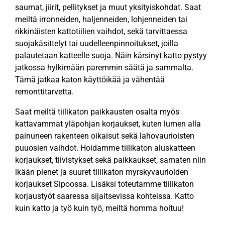
saumat, jiirit, pellitykset ja muut yksityiskohdat. Saat
meiltä irronneiden, haljenneiden, lohjenneiden tai
rikkinäisten kattotiilien vaihdot, sekä tarvittaessa
suojakäsittelyt tai uudelleenpinnoitukset, joilla
palautetaan katteelle suoja. Näin kärsinyt katto pystyy
jatkossa hylkimään paremmin säätä ja sammalta.
Tämä jatkaa katon käyttöikää ja vähentää
remonttitarvetta.
Saat meiltä tiilikaton paikkausten osalta myös
kattavammat yläpohjan korjaukset, kuten lumen alla
painuneen rakenteen oikaisut sekä lahovaurioisten
puuosien vaihdot. Hoidamme tiilikaton aluskatteen
korjaukset, tiivistykset sekä paikkaukset, samaten niin
ikään pienet ja suuret tiilikaton myrskyvaurioiden
korjaukset Sipoossa. Lisäksi toteutamme tiilikaton
korjaustyöt saaressa sijaitsevissa kohteissa. Katto
kuin katto ja työ kuin työ, meiltä homma hoituu!