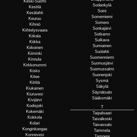
Keski-Suomi
Sodankylä
Kestilä
Soini
Kesälahti
Somerniemi
Keuruu
Somero
Kihniö
Sonkajärvi
Kiihtelysvaara
Sotkamo
Kiikala
Sulkava
Kiikka
Sumiainen
Kiikoinen
Suolahti
Kiiminki
Suomenniemi
Kinnula
Suomusjärvi
Kirkkonummi
Suomussalmi
Kisko
Suonenjoki
Kitee
Sysmä
Kittilä
Säkylä
Kiukainen
Säynätsalo
Kiuruvesi
Sääksmäki
Kivijärvi
Kodisjoki
T
Kokemäki
Taipalsaari
Kokkola
Taivalkoski
Kolari
Taivassalo
Konginkangas
Tammela
Konnevesi
Tampere