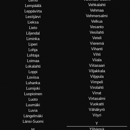
Lemu
Vehkalahti
Lempäälä
Vehmaa
Leppävirta
Vehmersalmi
Lestijärvi
Velkua
Lieksa
Vesanto
Lieto
Vesilahti
Liljendal
Veteli
Liminka
Vieremä
Liperi
Vihanti
Lohja
Vihti
Lohtaja
Viiala
Loimaa
Viitasaari
Lokalahti
Viljakkala
Loppi
Vilppula
Loviisa
Vimpeli
Luhanka
Virolahti
Lumijoki
Virrat
Luopioinen
Virtasalmi
Luoto
Vuokatti
Luumäki
Vähäkyrö
Luvia
Vöyri
Längelmäki
Länsi-Suomi
Y
Ylihärmä
M