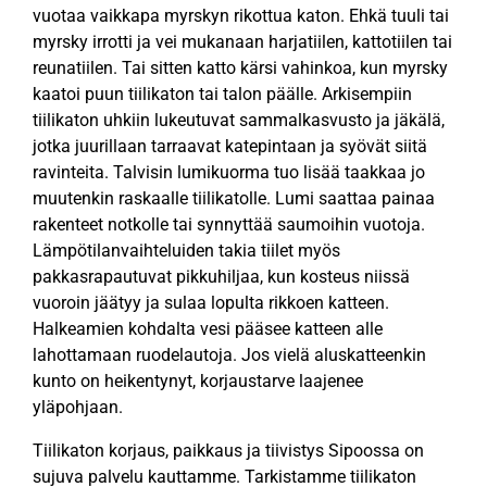
vuotaa vaikkapa myrskyn rikottua katon. Ehkä tuuli tai
myrsky irrotti ja vei mukanaan harjatiilen, kattotiilen tai
reunatiilen. Tai sitten katto kärsi vahinkoa, kun myrsky
kaatoi puun tiilikaton tai talon päälle. Arkisempiin
tiilikaton uhkiin lukeutuvat sammalkasvusto ja jäkälä,
jotka juurillaan tarraavat katepintaan ja syövät siitä
ravinteita. Talvisin lumikuorma tuo lisää taakkaa jo
muutenkin raskaalle tiilikatolle. Lumi saattaa painaa
rakenteet notkolle tai synnyttää saumoihin vuotoja.
Lämpötilanvaihteluiden takia tiilet myös
pakkasrapautuvat pikkuhiljaa, kun kosteus niissä
vuoroin jäätyy ja sulaa lopulta rikkoen katteen.
Halkeamien kohdalta vesi pääsee katteen alle
lahottamaan ruodelautoja. Jos vielä aluskatteenkin
kunto on heikentynyt, korjaustarve laajenee
yläpohjaan.
Tiilikaton korjaus, paikkaus ja tiivistys Sipoossa on
sujuva palvelu kauttamme. Tarkistamme tiilikaton