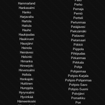
Pello
Hammarland
Perho
Hankasalmi
Pernaja
Hanko
Perniö
Harjavalta
Pertteli
Hartola
Pertunmaa
Hattula
Petäjävesi
Hauho
Pieksämäki
Haukipudas
Pielavesi
Haukivuori
Pietarsaari
Hausjärvi
Piikkiö
Heinola
Piippola
Heinävesi
Pihtipudas
Helsinki
Pirkanmaa
Himanka
Pirkkala
Hinnerjoki
Pohja
Hirvensalmi
Pohjanmaa
Hollola
Pohjois-Karjala
Honkajoki
Pohjois-Pohjanmaa
Huittinen
Pohjois-Savo
Humppila
Pohjois-Suomi
Hyrynsalmi
Polvijärvi
Hyvinkää
Pomarkku
Hämeenkoski
Pori