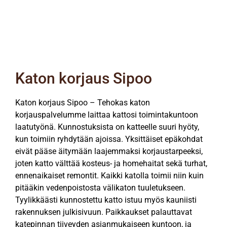
ja korjaamaan kattosi huippukuntoon.
Katon korjaus Sipoo
Katon korjaus Sipoo – Tehokas katon
korjauspalvelumme laittaa kattosi toimintakuntoon
laatutyönä. Kunnostuksista on katteelle suuri hyöty,
kun toimiin ryhdytään ajoissa. Yksittäiset epäkohdat
eivät pääse äitymään laajemmaksi korjaustarpeeksi,
joten katto välttää kosteus- ja homehaitat sekä turhat,
ennenaikaiset remontit. Kaikki katolla toimii niin kuin
pitääkin vedenpoistosta välikaton tuuletukseen.
Tyylikkäästi kunnostettu katto istuu myös kauniisti
rakennuksen julkisivuun. Paikkaukset palauttavat
katepinnan tiiveyden asianmukaiseen kuntoon, ja