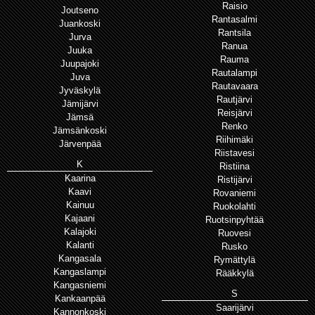
Raisio
Joutseno
Rantasalmi
Juankoski
Rantsila
Jurva
Ranua
Juuka
Rauma
Juupajoki
Rautalampi
Juva
Rautavaara
Jyväskylä
Rautjärvi
Jämijärvi
Reisjärvi
Jämsä
Renko
Jämsänkoski
Riihimäki
Järvenpää
Riistavesi
K
Ristiina
Kaarina
Ristijärvi
Kaavi
Rovaniemi
Kainuu
Ruokolahti
Kajaani
Ruotsinpyhtää
Kalajoki
Ruovesi
Kalanti
Rusko
Kangasala
Rymättylä
Kangaslampi
Rääkkylä
Kangasniemi
S
Kankaanpää
Saarijärvi
Kannonkoski