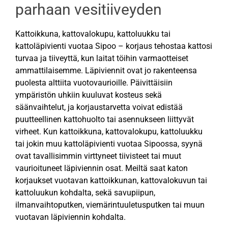
parhaan vesitiiveyden
Kattoikkuna, kattovalokupu, kattoluukku tai
kattoläpivienti vuotaa Sipoo – korjaus tehostaa kattosi
turvaa ja tiiveyttä, kun laitat töihin varmaotteiset
ammattilaisemme. Läpiviennit ovat jo rakenteensa
puolesta alttiita vuotovaurioille. Päivittäisiin
ympäristön uhkiin kuuluvat kosteus sekä
säänvaihtelut, ja korjaustarvetta voivat edistää
puutteellinen kattohuolto tai asennukseen liittyvät
virheet. Kun kattoikkuna, kattovalokupu, kattoluukku
tai jokin muu kattoläpivienti vuotaa Sipoossa, syynä
ovat tavallisimmin virttyneet tiivisteet tai muut
vaurioituneet läpiviennin osat. Meiltä saat katon
korjaukset vuotavan kattoikkunan, kattovalokuvun tai
kattoluukun kohdalta, sekä savupiipun,
ilmanvaihtoputken, viemärintuuletusputken tai muun
vuotavan läpiviennin kohdalta.