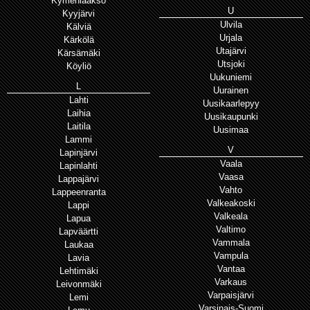
Kymenlaakso
U
Kyyjärvi
Ulvila
Kälviä
Urjala
Kärkölä
Utajärvi
Kärsämäki
Utsjoki
Köyliö
Uukuniemi
L
Uurainen
Lahti
Uusikaarlepyy
Laihia
Uusikaupunki
Laitila
Uusimaa
Lammi
V
Lapinjärvi
Vaala
Lapinlahti
Vaasa
Lappajärvi
Vahto
Lappeenranta
Valkeakoski
Lappi
Valkeala
Lapua
Valtimo
Lapväärtti
Vammala
Laukaa
Vampula
Lavia
Vantaa
Lehtimäki
Varkaus
Leivonmäki
Varpaisjärvi
Lemi
Varsinais-Suomi