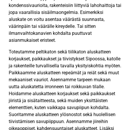
kondenssivaurioita, rakenteisiin liittyviä lahohaittoja tai
jopa vaarallisia sisäilmaongelmia. Esimerkiksi
aluskate on voitu asentaa väärästä suunnasta,
väärinpäin tai väärälle kireydelle. Tai sitten
ilmanvaihtokanavien kohdalta puuttuvat
asianmukaiset eristeet.
Toteutamme peltikaton sekä tiilikaton aluskatteen
korjaukset, paikkaukset ja tiivistykset Sipoossa, katolle
ja rakenteille turvallisella tavalla yksityiskohtia myöten.
Paikkaamme aluskatteen repeämät ja reiät sekä muut
mekaaniset vauriot. Asennamme tarpeen mukaan
uutta aluskatetta irronneen tai roikkuvan tilalle.
Hoidamme aluskatteen korjaukset sekä paikkaukset
jiiristä ja sisätaitteesta, sekä muiden yksittäisten
elementtien, kuten vaikkapa savupiipun kohdalta.
Suoritamme aluskatteen ylösnostot sekä huolellisen
tiivistämisen savupiippuun. Asennamme jiireihin
oikeaoppiset, kahdensuuntaiset aluskatteet. Lisäksi