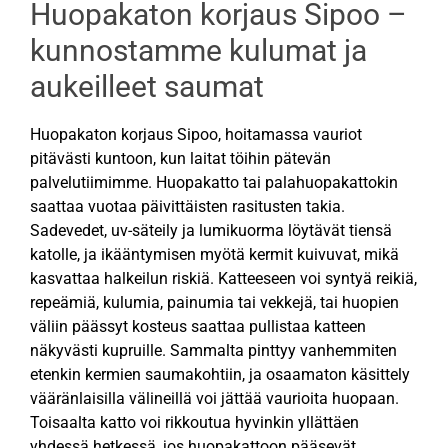
Huopakaton korjaus Sipoo –
kunnostamme kulumat ja
aukeilleet saumat
Huopakaton korjaus Sipoo, hoitamassa vauriot
pitävästi kuntoon, kun laitat töihin pätevän
palvelutiimimme. Huopakatto tai palahuopakattokin
saattaa vuotaa päivittäisten rasitusten takia.
Sadevedet, uv-säteily ja lumikuorma löytävät tiensä
katolle, ja ikääntymisen myötä kermit kuivuvat, mikä
kasvattaa halkeilun riskiä. Katteeseen voi syntyä reikiä,
repeämiä, kulumia, painumia tai vekkejä, tai huopien
väliin päässyt kosteus saattaa pullistaa katteen
näkyvästi kupruille. Sammalta pinttyy vanhemmiten
etenkin kermien saumakohtiin, ja osaamaton käsittely
vääränlaisilla välineillä voi jättää vaurioita huopaan.
Toisaalta katto voi rikkoutua hyvinkin yllättäen
yhdessä hetkessä, jos huopakattoon pääsevät