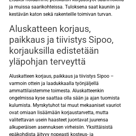
ja muissa saarikohteissa. Tuloksena saat kauniin ja
kestävän katon sekä rakenteille toimivan turvan.
Aluskatteen korjaus,
paikkaus ja tiivistys Sipoo,
korjauksilla edistetään
yläpohjan terveyttä
Aluskatteen korjaus, paikkaus ja tiivistys Sipoo –
varmoin ottein ja laadukkaalla työnjäljellä
ammattilaistemme toimesta. Aluskatteenkin
ongelmissa kyse saattaa olla sään ja ajan tuomista
kulumista. Myrskytuhot tai muut mekaaniset vauriot
ovat omiaan lisäämään korjaustarvetta, mutta
valitettavan usein haasteet juontavat juurensa
alkuperäisen asennuksen virheisiin. Yksittäisistä
epäkohdista äityyy nopeasti kosteus- ja