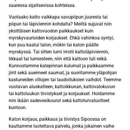
saaressa sijaitsevissa kohteissa.
Vuotaako katto vaikkapa savupiipun juuresta tai
piipun tai läpiviennin kohdalta? Meiltä sujuvat niin
yksittäisen kattovuodon paikkaukset kuin
myrskyvaurioiden korjaukset. Ehkä vahinkoa syntyi,
kun puu kaatui talon, mökin tai katon päälle
myrskyssä. Tai sitten lumi irrotti kattoläpiviennin,
tikkaat tai lumiesteen, niin että kattoon tuli reikä.
Kunnostamme katepinnan kulumat ja paikkaamme
jiirit sekä auenneet saumat, ja suoritamme yläpohjan
kastuneiden villojen tai laudoituksien vaihdot. Teemme
vuotavan aluskatteen, kattoikkunan, kattovalokuvun
tai kattoluukun tiivistykset ja korjaukset. Hoidamme
niin ikään sadevesikourut sekä kattoturvatuotteet
kuntoon.
Katon korjaus, paikkaus ja tiivistys Sipoossa on
kauttamme luotettava palvelu, jonka jokainen vaihe