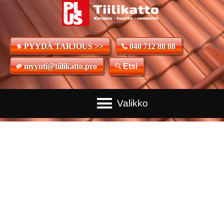
PYYDÄ TARJOUS >>
040 712 88 88
myynti@tiilikatto.pro
Etsi
Tiilikattoremontit,
huollot ja korjaukset
ammattityönä
Tiilikaton ammattilaiset valmiina huoltamaan