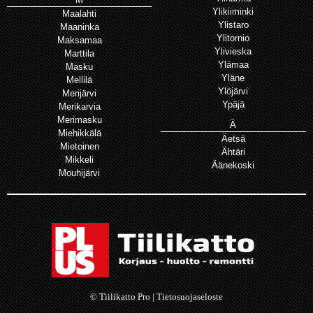
Ylikiiminki
Maalahti
Ylistaro
Maaninka
Ylitornio
Maksamaa
Ylivieska
Marttila
Ylämaa
Masku
Yläne
Mellilä
Ylöjärvi
Merijärvi
Ypäjä
Merikarvia
Merimasku
Ä
Miehikkälä
Äetsä
Mietoinen
Ähtäri
Mikkeli
Äänekoski
Mouhijärvi
© Tiilikatto Pro |
Tietosuojaseloste