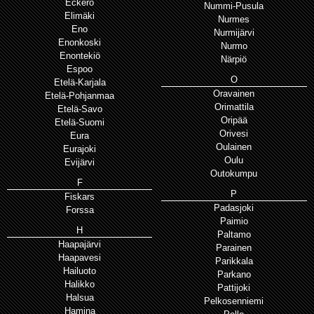
Eckerö
Nummi-Pusula
Elimäki
Nurmes
Eno
Nurmijärvi
Enonkoski
Nurmo
Enontekiö
Närpiö
Espoo
O
Etelä-Karjala
Oravainen
Etelä-Pohjanmaa
Orimattila
Etelä-Savo
Oripää
Etelä-Suomi
Orivesi
Eura
Oulainen
Eurajoki
Oulu
Evijärvi
Outokumpu
F
P
Fiskars
Padasjoki
Forssa
Paimio
H
Paltamo
Haapajärvi
Parainen
Haapavesi
Parikkala
Hailuoto
Parkano
Halikko
Pattijoki
Halsua
Pelkosenniemi
Hamina