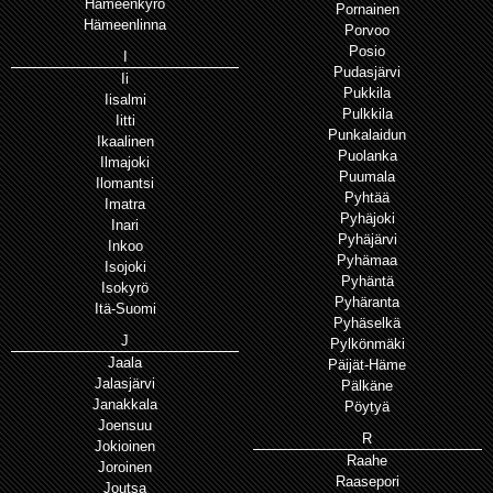
Hämeenkyrö
Pornainen
Hämeenlinna
Porvoo
Posio
I
Pudasjärvi
Ii
Pukkila
Iisalmi
Pulkkila
Iitti
Punkalaidun
Ikaalinen
Puolanka
Ilmajoki
Puumala
Ilomantsi
Pyhtää
Imatra
Pyhäjoki
Inari
Pyhäjärvi
Inkoo
Pyhämaa
Isojoki
Pyhäntä
Isokyrö
Pyhäranta
Itä-Suomi
Pyhäselkä
J
Pylkönmäki
Jaala
Päijät-Häme
Jalasjärvi
Pälkäne
Janakkala
Pöytyä
Joensuu
R
Jokioinen
Raahe
Joroinen
Raasepori
Joutsa