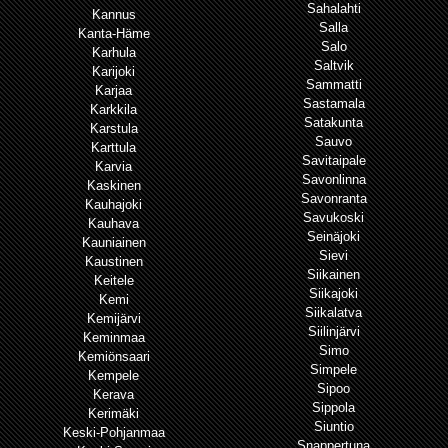
Sahalahti
Kannus
Salla
Kanta-Häme
Salo
Karhula
Saltvik
Karijoki
Sammatti
Karjaa
Sastamala
Karkkila
Satakunta
Karstula
Sauvo
Karttula
Savitaipale
Karvia
Savonlinna
Kaskinen
Savonranta
Kauhajoki
Savukoski
Kauhava
Seinäjoki
Kauniainen
Sievi
Kaustinen
Siikainen
Keitele
Siikajoki
Kemi
Siikalatva
Kemijärvi
Siilinjärvi
Keminmaa
Simo
Kemiönsaari
Simpele
Kempele
Sipoo
Kerava
Sippola
Kerimäki
Siuntio
Keski-Pohjanmaa
Snappertuna