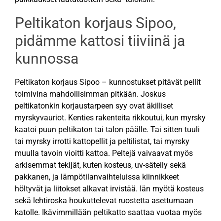
Peltikaton korjaus Sipoo,
pidämme kattosi tiiviinä ja
kunnossa
Peltikaton korjaus Sipoo – kunnostukset pitävät pellit
toimivina mahdollisimman pitkään. Joskus
peltikatonkin korjaustarpeen syy ovat äkilliset
myrskyvauriot. Kenties rakenteita rikkoutui, kun myrsky
kaatoi puun peltikaton tai talon päälle. Tai sitten tuuli
tai myrsky irrotti kattopellit ja peltilistat, tai myrsky
muulla tavoin vioitti kattoa. Peltejä vaivaavat myös
arkisemmat tekijät, kuten kosteus, uv-säteily sekä
pakkanen, ja lämpötilanvaihteluissa kiinnikkeet
höltyvät ja liitokset alkavat irvistää. Iän myötä kosteus
sekä lehtiroska houkuttelevat ruostetta asettumaan
katolle. Ikävimmillään peltikatto saattaa vuotaa myös