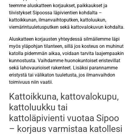
teemme aluskatteen korjaukset, paikkaukset ja
tiivistykset Sipoossa läpivientien kohdalta –
kattoikkunan, ilmanvaihtoputken, kattoluukun,
viemärintuuletusputken sekä kattovalokuvun kohdalta.
Aluskatteen korjausten yhteydessä silmäilemme läpi
myös yläpohjan tilanteen, sillä jos kosteus on muhinut
katolla pidemmän aikaa, voidaan tarvita laajempaakin
kunnostusta. Vaihdamme huonokuntoiset eristevillat
sekä lahovaurioiset rakenteet. Lisäksi parannamme
eristystä tai välikaton tuuletusta, jos ilmanvaihdon
toimivuus niin vaatii.
Kattoikkuna, kattovalokupu,
kattoluukku tai
kattoläpivienti vuotaa Sipoo
– korjaus varmistaa katollesi