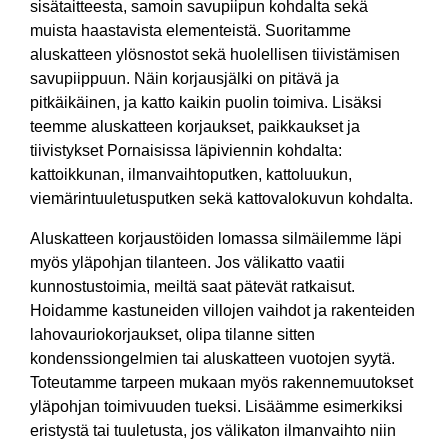
sisätaitteesta, samoin savupiipun kohdalta sekä
muista haastavista elementeistä. Suoritamme
aluskatteen ylösnostot sekä huolellisen tiivistämisen
savupiippuun. Näin korjausjälki on pitävä ja
pitkäikäinen, ja katto kaikin puolin toimiva. Lisäksi
teemme aluskatteen korjaukset, paikkaukset ja
tiivistykset Pornaisissa läpiviennin kohdalta:
kattoikkunan, ilmanvaihtoputken, kattoluukun,
viemärintuuletusputken sekä kattovalokuvun kohdalta.
Aluskatteen korjaustöiden lomassa silmäilemme läpi
myös yläpohjan tilanteen. Jos välikatto vaatii
kunnostustoimia, meiltä saat pätevät ratkaisut.
Hoidamme kastuneiden villojen vaihdot ja rakenteiden
lahovauriokorjaukset, olipa tilanne sitten
kondenssiongelmien tai aluskatteen vuotojen syytä.
Toteutamme tarpeen mukaan myös rakennemuutokset
yläpohjan toimivuuden tueksi. Lisäämme esimerkiksi
eristystä tai tuuletusta, jos välikaton ilmanvaihto niin