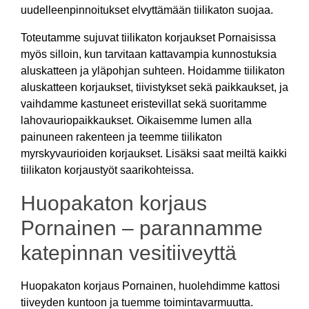
uudelleenpinnoitukset elvyttämään tiilikaton suojaa.
Toteutamme sujuvat tiilikaton korjaukset Pornaisissa
myös silloin, kun tarvitaan kattavampia kunnostuksia
aluskatteen ja yläpohjan suhteen. Hoidamme tiilikaton
aluskatteen korjaukset, tiivistykset sekä paikkaukset, ja
vaihdamme kastuneet eristevillat sekä suoritamme
lahovauriopaikkaukset. Oikaisemme lumen alla
painuneen rakenteen ja teemme tiilikaton
myrskyvaurioiden korjaukset. Lisäksi saat meiltä kaikki
tiilikaton korjaustyöt saarikohteissa.
Huopakaton korjaus
Pornainen – parannamme
katepinnan vesitiiveyttä
Huopakaton korjaus Pornainen, huolehdimme kattosi
tiiveyden kuntoon ja tuemme toimintavarmuutta.