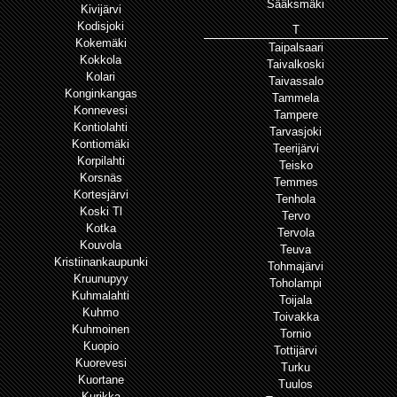
Sääksmäki
Kivijärvi
Kodisjoki
T
Kokemäki
Taipalsaari
Kokkola
Taivalkoski
Kolari
Taivassalo
Konginkangas
Tammela
Konnevesi
Tampere
Kontiolahti
Tarvasjoki
Kontiomäki
Teerijärvi
Korpilahti
Teisko
Korsnäs
Temmes
Kortesjärvi
Tenhola
Koski Tl
Tervo
Kotka
Tervola
Kouvola
Teuva
Kristiinankaupunki
Tohmajärvi
Kruunupyy
Toholampi
Kuhmalahti
Toijala
Kuhmo
Toivakka
Kuhmoinen
Tornio
Kuopio
Tottijärvi
Kuorevesi
Turku
Kuortane
Tuulos
Kurikka