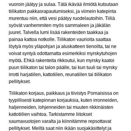
vuoroin jäätyy ja sulaa. Tätä ikävää ilmiötä kutsutaan
tiilikaton pakkasrapautumiseksi, ja viimein katepinta
murentuu niin, että vesi päätyy ruodelautoihin. Tiiliä
syövät vanhemmiten myös sammaleen ja jäkälän
juuret. Talvella lumi lisää rakenteiden taakkaa ja
painaa kattoa notkolle. Tiilikaton vaurioita saattaa
löytyä myös yläpohjan ja aluskatteen tienoilta, tai ne
voivat syntyä odottamatta esimerkiksi myrskytuhojen
myötä. Ehkä rakenteita rikkoutui, kun myrsky kaatoi
puun tiilikaton tai talon päälle, tai kun tuuli tai myrsky
irrotti harjatiilen, kattotiilen, reunatiilen tai tiilikaton
pellitykset.
Tiilikaton korjaus, paikkaus ja tiivistys Pornaisissa on
tyypillisesti katepinnan korjauksia, kuten irronneiden,
haljenneiden, lohjenneiden tai muuten rikkinäisten
kattotiilien vaihtoa. Tarkistamme liitokset
saumavuotojen varalta ja kiinnitämme repsottavat
pellitykset. Meiltä saat niin ikään suojakäsittelyt ja