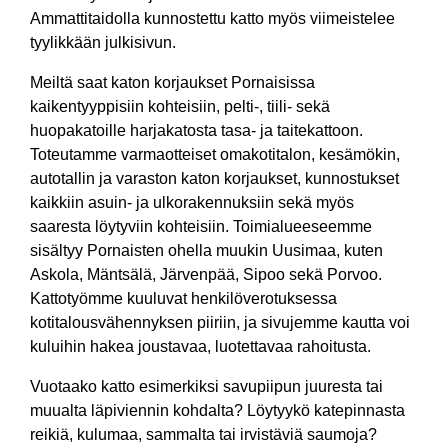
Ammattitaidolla kunnostettu katto myös viimeistelee
tyylikkään julkisivun.
Meiltä saat katon korjaukset Pornaisissa
kaikentyyppisiin kohteisiin, pelti-, tiili- sekä
huopakatoille harjakatosta tasa- ja taitekattoon.
Toteutamme varmaotteiset omakotitalon, kesämökin,
autotallin ja varaston katon korjaukset, kunnostukset
kaikkiin asuin- ja ulkorakennuksiin sekä myös
saaresta löytyviin kohteisiin. Toimialueeseemme
sisältyy Pornaisten ohella muukin Uusimaa, kuten
Askola, Mäntsälä, Järvenpää, Sipoo sekä Porvoo.
Kattotyömme kuuluvat henkilöverotuksessa
kotitalousvähennyksen piiriin, ja sivujemme kautta voi
kuluihin hakea joustavaa, luotettavaa rahoitusta.
Vuotaako katto esimerkiksi savupiipun juuresta tai
muualta läpiviennin kohdalta? Löytyykö katepinnasta
reikiä, kulumaa, sammalta tai irvistäviä saumoja?