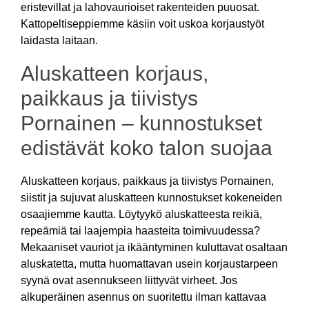
eristevillat ja lahovaurioiset rakenteiden puuosat.
Kattopeltiseppiemme käsiin voit uskoa korjaustyöt
laidasta laitaan.
Aluskatteen korjaus,
paikkaus ja tiivistys
Pornainen – kunnostukset
edistävät koko talon suojaa
Aluskatteen korjaus, paikkaus ja tiivistys Pornainen,
siistit ja sujuvat aluskatteen kunnostukset kokeneiden
osaajiemme kautta. Löytyykö aluskatteesta reikiä,
repeämiä tai laajempia haasteita toimivuudessa?
Mekaaniset vauriot ja ikääntyminen kuluttavat osaltaan
aluskatetta, mutta huomattavan usein korjaustarpeen
syynä ovat asennukseen liittyvät virheet. Jos
alkuperäinen asennus on suoritettu ilman kattavaa