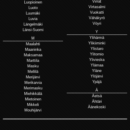
Virrat
Luopioinen
Virtasalmi
Luoto
Vuokatti
Luumäki
Vähäkyrö
Luvia
Vöyri
Längelmäki
Länsi-Suomi
Y
Ylihärmä
M
Ylikiiminki
Maalahti
Ylistaro
Maaninka
Ylitornio
Maksamaa
Ylivieska
Marttila
Ylämaa
Masku
Yläne
Mellilä
Ylöjärvi
Merijärvi
Ypäjä
Merikarvia
Merimasku
Ä
Miehikkälä
Äetsä
Mietoinen
Ähtäri
Mikkeli
Äänekoski
Mouhijärvi