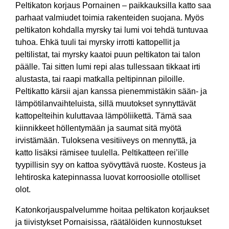
Peltikaton korjaus Pornainen – paikkauksilla katto saa
parhaat valmiudet toimia rakenteiden suojana. Myös
peltikaton kohdalla myrsky tai lumi voi tehdä tuntuvaa
tuhoa. Ehkä tuuli tai myrsky irrotti kattopellit ja
peltilistat, tai myrsky kaatoi puun peltikaton tai talon
päälle. Tai sitten lumi repi alas tullessaan tikkaat irti
alustasta, tai raapi matkalla peltipinnan piloille.
Peltikatto kärsii ajan kanssa pienemmistäkin sään- ja
lämpötilanvaihteluista, sillä muutokset synnyttävät
kattopelteihin kuluttavaa lämpöliikettä. Tämä saa
kiinnikkeet höllentymään ja saumat sitä myötä
irvistämään. Tuloksena vesitiiveys on mennyttä, ja
katto lisäksi rämisee tuulella. Peltikatteen rei’ille
tyypillisin syy on kattoa syövyttävä ruoste. Kosteus ja
lehtiroska katepinnassa luovat korroosiolle otolliset
olot.
Katonkorjauspalvelumme hoitaa peltikaton korjaukset
ja tiivistykset Pornaisissa, räätälöiden kunnostukset