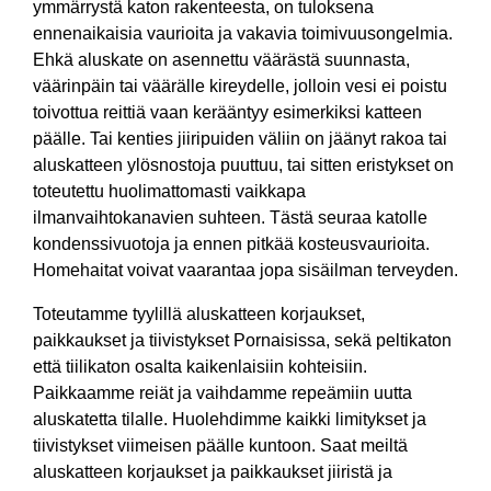
ymmärrystä katon rakenteesta, on tuloksena
ennenaikaisia vaurioita ja vakavia toimivuusongelmia.
Ehkä aluskate on asennettu väärästä suunnasta,
väärinpäin tai väärälle kireydelle, jolloin vesi ei poistu
toivottua reittiä vaan kerääntyy esimerkiksi katteen
päälle. Tai kenties jiiripuiden väliin on jäänyt rakoa tai
aluskatteen ylösnostoja puuttuu, tai sitten eristykset on
toteutettu huolimattomasti vaikkapa
ilmanvaihtokanavien suhteen. Tästä seuraa katolle
kondenssivuotoja ja ennen pitkää kosteusvaurioita.
Homehaitat voivat vaarantaa jopa sisäilman terveyden.
Toteutamme tyylillä aluskatteen korjaukset,
paikkaukset ja tiivistykset Pornaisissa, sekä peltikaton
että tiilikaton osalta kaikenlaisiin kohteisiin.
Paikkaamme reiät ja vaihdamme repeämiin uutta
aluskatetta tilalle. Huolehdimme kaikki limitykset ja
tiivistykset viimeisen päälle kuntoon. Saat meiltä
aluskatteen korjaukset ja paikkaukset jiiristä ja