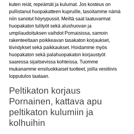
kuten reiät, repeämät ja kulumat. Jos kosteus on
pullistanut huopakatteen kupruille, tasoitamme nämä
niin sanotut höyrypussit. Meiltä saat laatuvarmat
huopakaton tulityöt sekä alushuovan ja
umpilaudoituksen vaihdot Pornaisissa, samoin
rakenteeltaan poikkeavan tasakaton korjaukset,
tiivistykset sekä paikkaukset. Hoidamme myös
huopakaton sekä palahuopakaton korjaustyöt
saaressa sijaitsevissa kohteissa. Tuomme
mukanamme ensiluokkaiset tuotteet, joilla vesitiivis
lopputulos taataan.
Peltikaton korjaus
Pornainen, kattava apu
peltikaton kulumiin ja
kolhuihin