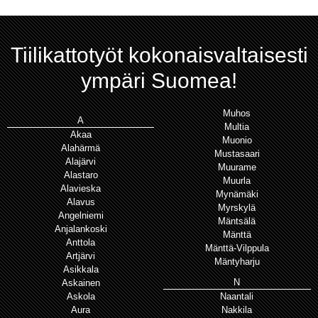
Tiilikattotyöt kokonaisvaltaisesti
ympäri Suomea!
Muhos
A
Multia
Akaa
Muonio
Alahärmä
Mustasaari
Alajärvi
Muurame
Alastaro
Muurla
Alavieska
Mynämäki
Alavus
Myrskylä
Angelniemi
Mäntsälä
Anjalankoski
Mänttä
Anttola
Mänttä-Vilppula
Artjärvi
Mäntyharju
Asikkala
N
Askainen
Askola
Naantali
Aura
Nakkila