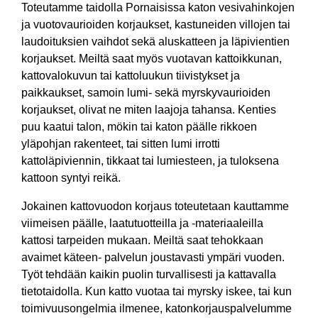
Toteutamme taidolla Pornaisissa katon vesivahinkojen
ja vuotovaurioiden korjaukset, kastuneiden villojen tai
laudoituksien vaihdot sekä aluskatteen ja läpivientien
korjaukset. Meiltä saat myös vuotavan kattoikkunan,
kattovalokuvun tai kattoluukun tiivistykset ja
paikkaukset, samoin lumi- sekä myrskyvaurioiden
korjaukset, olivat ne miten laajoja tahansa. Kenties
puu kaatui talon, mökin tai katon päälle rikkoen
yläpohjan rakenteet, tai sitten lumi irrotti
kattoläpiviennin, tikkaat tai lumiesteen, ja tuloksena
kattoon syntyi reikä.
Jokainen kattovuodon korjaus toteutetaan kauttamme
viimeisen päälle, laatutuotteilla ja -materiaaleilla
kattosi tarpeiden mukaan. Meiltä saat tehokkaan
avaimet käteen- palvelun joustavasti ympäri vuoden.
Työt tehdään kaikin puolin turvallisesti ja kattavalla
tietotaidolla. Kun katto vuotaa tai myrsky iskee, tai kun
toimivuusongelmia ilmenee, katonkorjauspalvelumme