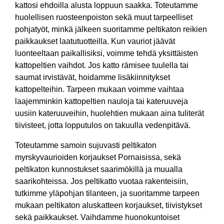
kattosi ehdoilla alusta loppuun saakka. Toteutamme
huolellisen ruosteenpoiston sekä muut tarpeelliset
pohjatyöt, minkä jälkeen suoritamme peltikaton reikien
paikkaukset laatutuotteilla. Kun vauriot jäävät
luonteeltaan paikallisiksi, voimme tehdä yksittäisten
kattopeltien vaihdot. Jos katto rämisee tuulella tai
saumat irvistävät, hoidamme lisäkiinnitykset
kattopelteihin. Tarpeen mukaan voimme vaihtaa
laajemminkin kattopeltien nauloja tai kateruuveja
uusiin kateruuveihin, huolehtien mukaan aina tuliterät
tiivisteet, jotta lopputulos on takuulla vedenpitävä.
Toteutamme samoin sujuvasti peltikaton
myrskyvaurioiden korjaukset Pornaisissa, sekä
peltikaton kunnostukset saarimökillä ja muualla
saarikohteissa. Jos peltikatto vuotaa rakenteisiin,
tutkimme yläpohjan tilanteen, ja suoritamme tarpeen
mukaan peltikaton aluskatteen korjaukset, tiivistykset
sekä paikkaukset. Vaihdamme huonokuntoiset