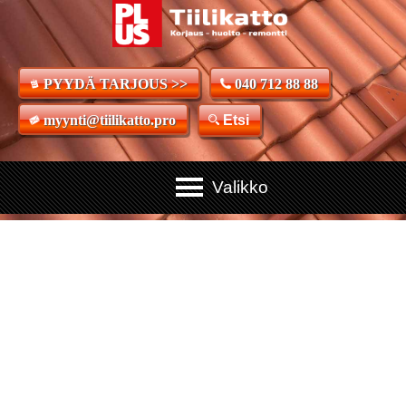
PYYDÄ TARJOUS >>
040 712 88 88
myynti@tiilikatto.pro
Etsi
Tiilikattoremontit,
huollot ja korjaukset
ammattityönä
Tiilikaton ammattilaiset valmiina huoltamaan