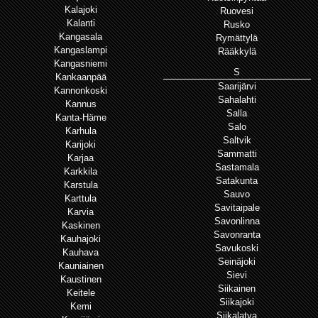
Kalajoki
Ruovesi
Kalanti
Rusko
Kangasala
Rymättylä
Kangaslampi
Rääkkylä
Kangasniemi
S
Kankaanpää
Saarijärvi
Kannonkoski
Sahalahti
Kannus
Salla
Kanta-Häme
Salo
Karhula
Saltvik
Karijoki
Sammatti
Karjaa
Sastamala
Karkkila
Satakunta
Karstula
Sauvo
Karttula
Savitaipale
Karvia
Savonlinna
Kaskinen
Savonranta
Kauhajoki
Savukoski
Kauhava
Seinäjoki
Kauniainen
Sievi
Kaustinen
Siikainen
Keitele
Siikajoki
Kemi
Siikalatva