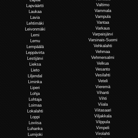
Valtimo
Lapväärtti
Vammala
Laukaa
Vampula
Lavia
Vantaa
Lehtimäki
Varkaus
Leivonmäki
Varpaisjärvi
Lemi
Varsinais-Suomi
Lemu
Vehkalahti
Lempäälä
Vehmaa
Leppävirta
Vehmersalmi
Lestijärvi
Velkua
Lieksa
Vesanto
Lieto
Vesilahti
Liljendal
Veteli
Liminka
Vieremä
Liperi
Vihanti
Lohja
Vihti
Lohtaja
Viiala
Loimaa
Viitasaari
Lokalahti
Viljakkala
Loppi
Vilppula
Loviisa
Vimpeli
Luhanka
Virolahti
Lumijoki