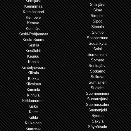
Kemijärvi
Siilinjärvi
Keminmaa
Simo
Kemiönsaari
Simpele
Kempele
Sipoo
Kerava
Sippola
Kerimäki
Siuntio
Keski-Pohjanmaa
Snappertuna
Keski-Suomi
Sodankylä
Kestilä
Soini
Kesälahti
Somerniemi
Keuruu
Somero
Kihniö
Sonkajärvi
Kiihtelysvaara
Sotkamo
Kiikala
Sulkava
Kiikka
Sumiainen
Kiikoinen
Suolahti
Kiiminki
Suomenniemi
Kinnula
Suomusjärvi
Kirkkonummi
Suomussalmi
Kisko
Suonenjoki
Kitee
Sysmä
Kittilä
Säkylä
Kiukainen
Säynätsalo
Kiuruvesi