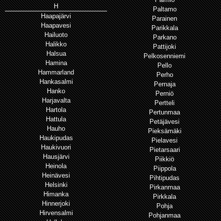
H
Paltamo
Haapajärvi
Parainen
Haapavesi
Parikkala
Hailuoto
Parkano
Halikko
Pattijoki
Halsua
Pelkosenniemi
Hamina
Pello
Hammarland
Perho
Hankasalmi
Pernaja
Hanko
Perniö
Harjavalta
Pertteli
Hartola
Pertunmaa
Hattula
Petäjävesi
Hauho
Pieksämäki
Haukipudas
Pielavesi
Haukivuori
Pietarsaari
Hausjärvi
Piikkiö
Heinola
Piippola
Heinävesi
Pihtipudas
Helsinki
Pirkanmaa
Himanka
Pirkkala
Hinnerjoki
Pohja
Hirvensalmi
Pohjanmaa