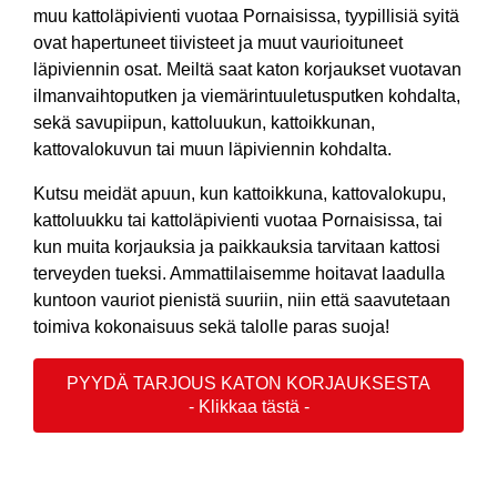
muu kattoläpivienti vuotaa Pornaisissa, tyypillisiä syitä
ovat hapertuneet tiivisteet ja muut vaurioituneet
läpiviennin osat. Meiltä saat katon korjaukset vuotavan
ilmanvaihtoputken ja viemärintuuletusputken kohdalta,
sekä savupiipun, kattoluukun, kattoikkunan,
kattovalokuvun tai muun läpiviennin kohdalta.
Kutsu meidät apuun, kun kattoikkuna, kattovalokupu,
kattoluukku tai kattoläpivienti vuotaa Pornaisissa, tai
kun muita korjauksia ja paikkauksia tarvitaan kattosi
terveyden tueksi. Ammattilaisemme hoitavat laadulla
kuntoon vauriot pienistä suuriin, niin että saavutetaan
toimiva kokonaisuus sekä talolle paras suoja!
PYYDÄ TARJOUS KATON KORJAUKSESTA