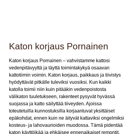
ja korjaamaan kattosi huippukuntoon.
Katon korjaus Pornainen
Katon korjaus Pornainen – vahvistamme kattosi
vedenpitävyyttä ja täyttä toimintakykyä osaavan
kattotiimin voimin. Katon korjaus, paikkaus ja tiivistys
hyödyttävät pitkälle tuleviksi vuosiksi. Kun kaikki
katolla toimii niin kuin pitääkin vedenpoistosta
välikaton tuuletukseen, rakenteet pysyvät hyvässä
suojassa ja katto säilyttää tiiveyden. Ajoissa
toteutetuilla kunnostuksilla korjaantuvat yksittäiset
epäkohdat, ennen kuin ne äityvät kattaviksi ongelmiksi
kosteus- ja lahovaurioiden muodossa. Tämä pidentää
katon käyttöikää ja ehkäisee ennenaikaiset remontit.