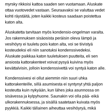
myrsky rikkoisi kattoa saaden sen vuotamaan. Aluskate
ottaa vuotovedet vastaan. Seuraavaksi se valuttaa vedet
kohti räystäitä, joten kaikki kosteus saadaan poistettua
katon alta.
Aluskatetta tarvitaan myös kondensio-ongelman varalta.
Jos rakennuksen sisäosista peräisin oleva lämpö ja
vesihöyry ei tuuletu pois katon alta, voi se tiivistyä
kosteudeksi eli niin sanotuksi kondenssivedeksi.
Aluskate paikkaa katon tuuletuksen puutteita, eli sen
ansiosta kattorakenteet voivat pysyä kuivina myös
kevättalvisin, jolloin kondenssivettä voi syntyä katon alle.
Kondenssivesi ei ollut aiemmin niin suuri uhka
kattorakenteille, sillä asumisesta ei syntynyt yhtä paljon
kosteutta kuin nykyään, kun lähes joka asunnossa on
sisävessa ja kylpyhuone. Saunakin voi olla pää- eikä
ulkorakennuksessa, ja sisällä saatetaan kuivata myös
pyykkiä. Kaikki tällainen aiheuttaa vesihöyryä, mikä