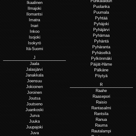
Punkalaidun
Ikaalinen
Puolanka
Ilmajoki
Puumala
Ilomantsi
Pyhtää
Imatra
Pyhäjoki
Inari
Pyhäjärvi
Inkoo
Pyhämaa
Isojoki
Pyhäntä
Isokyrö
Pyhäranta
Itä-Suomi
Pyhäselkä
J
Pylkönmäki
Jaala
Päijät-Häme
Jalasjärvi
Pälkäne
Janakkala
Pöytyä
Joensuu
R
Jokioinen
Raahe
Joroinen
Raasepori
Joutsa
Raisio
Joutseno
Rantasalmi
Juankoski
Rantsila
Jurva
Ranua
Juuka
Rauma
Juupajoki
Rautalampi
Juva