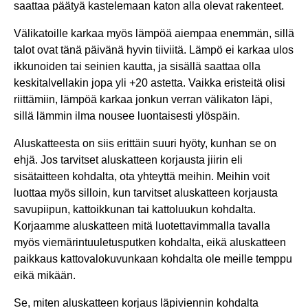
saattaa päätyä kastelemaan katon alla olevat rakenteet.
Välikatoille karkaa myös lämpöä aiempaa enemmän, sillä
talot ovat tänä päivänä hyvin tiiviitä. Lämpö ei karkaa ulos
ikkunoiden tai seinien kautta, ja sisällä saattaa olla
keskitalvellakin jopa yli +20 astetta. Vaikka eristeitä olisi
riittämiin, lämpöä karkaa jonkun verran välikaton läpi,
sillä lämmin ilma nousee luontaisesti ylöspäin.
Aluskatteesta on siis erittäin suuri hyöty, kunhan se on
ehjä. Jos tarvitset aluskatteen korjausta jiirin eli
sisätaitteen kohdalta, ota yhteyttä meihin. Meihin voit
luottaa myös silloin, kun tarvitset aluskatteen korjausta
savupiipun, kattoikkunan tai kattoluukun kohdalta.
Korjaamme aluskatteen mitä luotettavimmalla tavalla
myös viemärintuuletusputken kohdalta, eikä aluskatteen
paikkaus kattovalokuvunkaan kohdalta ole meille temppu
eikä mikään.
Se, miten aluskatteen korjaus läpiviennin kohdalta