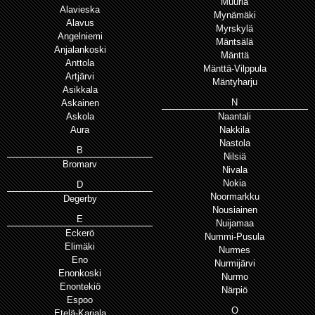
Muurla
Alavieska
Mynämäki
Alavus
Myrskylä
Angelniemi
Mäntsälä
Anjalankoski
Mänttä
Anttola
Mänttä-Vilppula
Artjärvi
Mäntyharju
Asikkala
N
Askainen
Askola
Naantali
Aura
Nakkila
Nastola
B
Nilsiä
Bromarv
Nivala
Nokia
D
Noormarkku
Degerby
Nousiainen
E
Nuijamaa
Eckerö
Nummi-Pusula
Elimäki
Nurmes
Eno
Nurmijärvi
Enonkoski
Nurmo
Enontekiö
Närpiö
Espoo
O
Etelä-Karjala