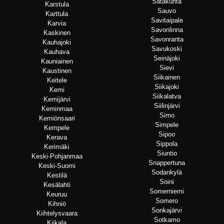
Satakunta
Karstula
Sauvo
Karttula
Savitaipale
Karvia
Savonlinna
Kaskinen
Savonranta
Kauhajoki
Savukoski
Kauhava
Seinäjoki
Kauniainen
Sievi
Kaustinen
Siikainen
Keitele
Siikajoki
Kemi
Siikalatva
Kemijärvi
Siilinjärvi
Keminmaa
Simo
Kemiönsaari
Simpele
Kempele
Sipoo
Kerava
Sippola
Kerimäki
Siuntio
Keski-Pohjanmaa
Snappertuna
Keski-Suomi
Sodankylä
Kestilä
Soini
Kesälahti
Somerniemi
Keuruu
Somero
Kihniö
Sonkajärvi
Kiihtelysvaara
Sotkamo
Kiikala