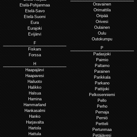
Oravainen
Etelä-Pohjanmaa
Orimattila
Etelä-Savo
Oripää
Etelä-Suomi
Orivesi
Eura
Oulainen
Eurajoki
Oulu
Evijärvi
Outokumpu
F
P
Fiskars
Padasjoki
Forssa
Paimio
H
Paltamo
Haapajärvi
Parainen
Haapavesi
Parikkala
Hailuoto
Parkano
Halikko
Pattijoki
Halsua
Pelkosenniemi
Hamina
Pello
Hammarland
Perho
Hankasalmi
Pernaja
Hanko
Perniö
Harjavalta
Pertteli
Hartola
Pertunmaa
Hattula
Petäjävesi