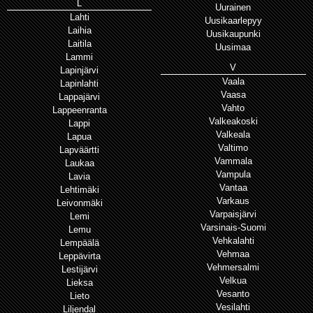
L
Uurainen
Lahti
Uusikaarlepyy
Laihia
Uusikaupunki
Laitila
Uusimaa
Lammi
V
Lapinjärvi
Vaala
Lapinlahti
Vaasa
Lappajärvi
Vahto
Lappeenranta
Valkeakoski
Lappi
Valkeala
Lapua
Valtimo
Lapväärtti
Vammala
Laukaa
Vampula
Lavia
Vantaa
Lehtimäki
Varkaus
Leivonmäki
Varpaisjärvi
Lemi
Varsinais-Suomi
Lemu
Vehkalahti
Lempäälä
Vehmaa
Leppävirta
Vehmersalmi
Lestijärvi
Velkua
Lieksa
Vesanto
Lieto
Vesilahti
Liljendal