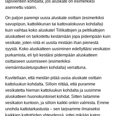
läpivientien kohdalta, jos aluskate on esimerkiksi
asennettu väärin.
On paljon parempi uusia aluskate osittain (esimerkiksi
savupiipun, kattoikkunan tai kattovalokuvun kohdalta)
kuin vaihtaa koko aluskate! Tiilikattojen ja peltikattojen
aluskatteet on tarkoitettu kestämään jopa pidempään kuin
vesikate, joten niitä ei uusita mistään ihan pienestä
syystä. Koko aluskatteen uusiminen edellyttäisi vesikaton
purkamista, eli työ kestäisi pidempään aluskatteen
osittaiseen uusimiseen (esimerkiksi
viemärintuuletusputken kohdalta) verrattuna.
Kuvitellaan, että meidän pitää uusia aluskate osittain
kattoluukun kohdalta. Silloin riittää, että puramme
vesikatetta hieman kattoluukun kohdalta ja uusimme
aluskatteen huonokuntoiset kohdat. Sitten laitamme
vesikaton kuntoon, ja silloin kaikki onkin valmista. Emme
unohda kattotarkastusta – sen tarjoamme ilmaiseksi
kaikkien kattotöiden yhteydessä, jottei mikään katon