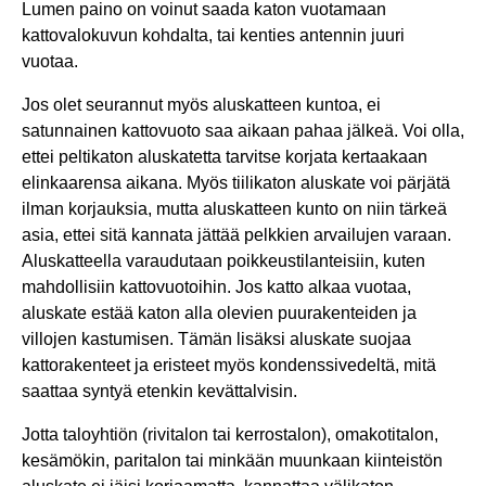
Lumen paino on voinut saada katon vuotamaan
kattovalokuvun kohdalta, tai kenties antennin juuri
vuotaa.
Jos olet seurannut myös aluskatteen kuntoa, ei
satunnainen kattovuoto saa aikaan pahaa jälkeä. Voi olla,
ettei peltikaton aluskatetta tarvitse korjata kertaakaan
elinkaarensa aikana. Myös tiilikaton aluskate voi pärjätä
ilman korjauksia, mutta aluskatteen kunto on niin tärkeä
asia, ettei sitä kannata jättää pelkkien arvailujen varaan.
Aluskatteella varaudutaan poikkeustilanteisiin, kuten
mahdollisiin kattovuotoihin. Jos katto alkaa vuotaa,
aluskate estää katon alla olevien puurakenteiden ja
villojen kastumisen. Tämän lisäksi aluskate suojaa
kattorakenteet ja eristeet myös kondenssivedeltä, mitä
saattaa syntyä etenkin kevättalvisin.
Jotta taloyhtiön (rivitalon tai kerrostalon), omakotitalon,
kesämökin, paritalon tai minkään muunkaan kiinteistön