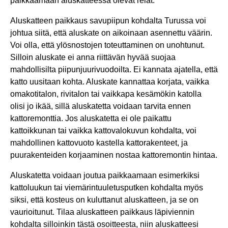
paikkaamaan aluskatteessa olevat reiät.
Aluskatteen paikkaus savupiipun kohdalta Turussa voi
johtua siitä, että aluskate on aikoinaan asennettu väärin.
Voi olla, että ylösnostojen toteuttaminen on unohtunut.
Silloin aluskate ei anna riittävän hyvää suojaa
mahdollisilta piipunjuurivuodoilta. Ei kannata ajatella, että
katto uusitaan kohta. Aluskate kannattaa korjata, vaikka
omakotitalon, rivitalon tai vaikkapa kesämökin katolla
olisi jo ikää, sillä aluskatetta voidaan tarvita ennen
kattoremonttia. Jos aluskatetta ei ole paikattu
kattoikkunan tai vaikka kattovalokuvun kohdalta, voi
mahdollinen kattovuoto kastella kattorakenteet, ja
puurakenteiden korjaaminen nostaa kattoremontin hintaa.
Aluskatetta voidaan joutua paikkaamaan esimerkiksi
kattoluukun tai viemärintuuletusputken kohdalta myös
siksi, että kosteus on kuluttanut aluskatteen, ja se on
vaurioitunut. Tilaa aluskatteen paikkaus läpiviennin
kohdalta silloinkin tästä osoitteesta, niin aluskatteesi