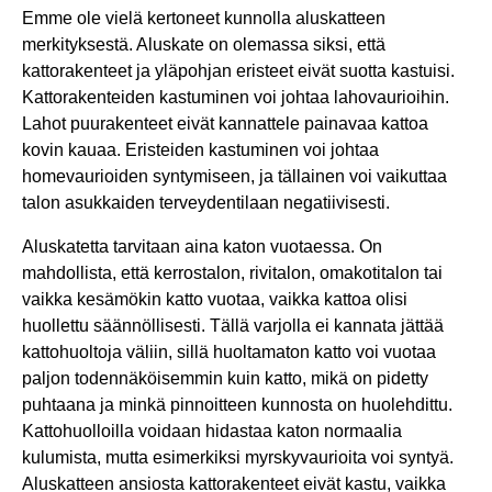
Emme ole vielä kertoneet kunnolla aluskatteen
merkityksestä. Aluskate on olemassa siksi, että
kattorakenteet ja yläpohjan eristeet eivät suotta kastuisi.
Kattorakenteiden kastuminen voi johtaa lahovaurioihin.
Lahot puurakenteet eivät kannattele painavaa kattoa
kovin kauaa. Eristeiden kastuminen voi johtaa
homevaurioiden syntymiseen, ja tällainen voi vaikuttaa
talon asukkaiden terveydentilaan negatiivisesti.
Aluskatetta tarvitaan aina katon vuotaessa. On
mahdollista, että kerrostalon, rivitalon, omakotitalon tai
vaikka kesämökin katto vuotaa, vaikka kattoa olisi
huollettu säännöllisesti. Tällä varjolla ei kannata jättää
kattohuoltoja väliin, sillä huoltamaton katto voi vuotaa
paljon todennäköisemmin kuin katto, mikä on pidetty
puhtaana ja minkä pinnoitteen kunnosta on huolehdittu.
Kattohuolloilla voidaan hidastaa katon normaalia
kulumista, mutta esimerkiksi myrskyvaurioita voi syntyä.
Aluskatteen ansiosta kattorakenteet eivät kastu, vaikka