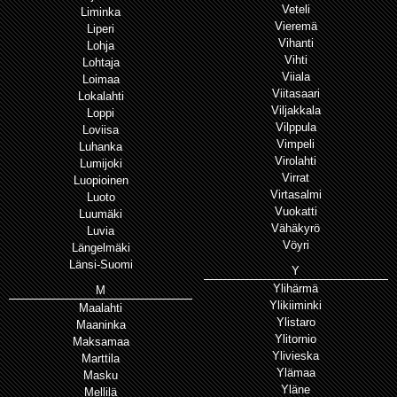
Veteli
Liminka
Vieremä
Liperi
Vihanti
Lohja
Vihti
Lohtaja
Viiala
Loimaa
Viitasaari
Lokalahti
Viljakkala
Loppi
Vilppula
Loviisa
Vimpeli
Luhanka
Virolahti
Lumijoki
Virrat
Luopioinen
Virtasalmi
Luoto
Vuokatti
Luumäki
Vähäkyrö
Luvia
Vöyri
Längelmäki
Länsi-Suomi
Y
Ylihärmä
M
Ylikiiminki
Maalahti
Ylistaro
Maaninka
Ylitornio
Maksamaa
Ylivieska
Marttila
Ylämaa
Masku
Yläne
Mellilä