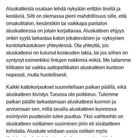
Aluskatteista osataan tehdä nykyään erittäin tiiviitä ja
kestäviä. Silti on olemassa pieni mahdollisuus sille, että
omakotitalon, kesämökin tai vaikkapa paritalon
aluskatteessa on jotain korjattavaa. Aluskatteen ehjyys
onkin syytä tarkastaa katon jokakeväisen ja -syksyisen
kuntotarkastuksen yhteydessä. Ota yhteyttä, jos
aluskatteesi on kulunut kosteuden takia, tai jos siihen on
syntynyt esimerkiksi lintujen nokkimia reikiä. Me laitamme
tiilikaton tai vaikka aaltopeltikaton aluskatteen kuntoon
nopeasti, mutta huolellisesti.
Kaikki kattokorjaukset suunnitellaan paikan päällä, eikä
aluskatteen tiivistys Turussa ole poikkeus. Tulemme
paikan päälle tarkastamaan aluskatteesi kunnon ja
arvioimaan sen, millä tavalla aluskatteen kunnossa
esiintyviin puutteisiin tulee puuttua. Yksi vaihtoehto on
aluskatteen osittainen uusiminen jiirin eli sisätaitteen
kohdalta. Aluskate voidaan uusia osittain myös