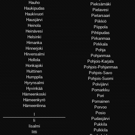
Hauho
Pieksämäki
Haukipudas
Pielavesi
Haukivuori
Pietarsaari
Hausjärvi
Piikkiö
Heinola
Piippola
Heinävesi
Pihtipudas
Helsinki
Pirkanmaa
Himanka
Pirkkala
Hinnerjoki
Pohja
Hirvensalmi
Pohjanmaa
Hollola
Pohjois-Karjala
Honkajoki
Pohjois-Pohjanmaa
Huittinen
Pohjois-Savo
Humppila
Pohjois-Suomi
Hyrynsalmi
Polvijärvi
Hyvinkää
Pomarkku
Hämeenkoski
Pori
Hämeenkyrö
Pornainen
Hämeenlinna
Porvoo
Posio
I
Pudasjärvi
Ii
Pukkila
Iisalmi
Pulkkila
Iitti