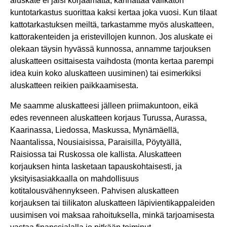
aluskate ei jäisi korjaamatta, kannattaa välikaton
kuntotarkastus suorittaa kaksi kertaa joka vuosi. Kun tilaat
kattotarkastuksen meiltä, tarkastamme myös aluskatteen,
kattorakenteiden ja eristevillojen kunnon. Jos aluskate ei
olekaan täysin hyvässä kunnossa, annamme tarjouksen
aluskatteen osittaisesta vaihdosta (monta kertaa parempi
idea kuin koko aluskatteen uusiminen) tai esimerkiksi
aluskatteen reikien paikkaamisesta.
Me saamme aluskatteesi jälleen priimakuntoon, eikä
edes revenneen aluskatteen korjaus Turussa, Aurassa,
Kaarinassa, Liedossa, Maskussa, Mynämäellä,
Naantalissa, Nousiaisissa, Paraisilla, Pöytyällä,
Raisiossa tai Ruskossa ole kallista. Aluskatteen
korjauksen hinta lasketaan tapauskohtaisesti, ja
yksityisasiakkaalla on mahdollisuus
kotitalousvähennykseen. Pahvisen aluskatteen
korjauksen tai tiilikaton aluskatteen läpivientikappaleiden
uusimisen voi maksaa rahoituksella, minkä tarjoamisesta