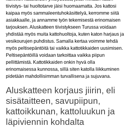
tiivistys- tai huoltotarve jäisi huomaamatta. Jos kattosi
kaipaa myös sammaleentuhokäsittelyä, kerromme siitä
asiakkaalle, ja annamme työn tekemisestä erinomaisen
tarjouksen. Aluskatteen tiivistykseen Turussa voidaan
yhdistää myös muita kattohuoltoja, kuten katon harjaus ja
vesikourujen puhdistus. Samalla kertaa voimme tehdä
myös peltisepäntöitä tai vaikka kattotikkaiden uusimisen.
Peltisepäntöillä voidaan tarkoittaa vaikka piipun
pellittämistä. Kattotikkaiden onkin hyvä olla
erinomaisessa kunnossa, sillä siten katolla liikkuminen
pidetään mahdollisimman turvallisena ja sujuvana.
Aluskatteen korjaus jiirin, eli
sisätaitteen, savupiipun,
kattoikkunan, kattoluukun ja
läpiviennin kohdalta