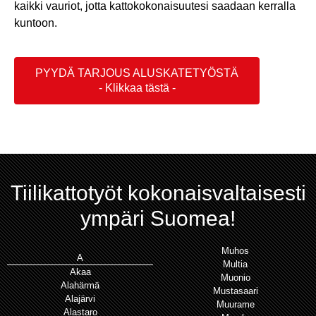
kaikki vauriot, jotta kattokokonaisuutesi saadaan kerralla
kuntoon.
PYYDÄ TARJOUS ALUSKATETYÖSTÄ
Tiilikattotyöt kokonaisvaltaisesti
ympäri Suomea!
Muhos
A
Multia
Akaa
Muonio
Alahärmä
Mustasaari
Alajärvi
Muurame
Alastaro