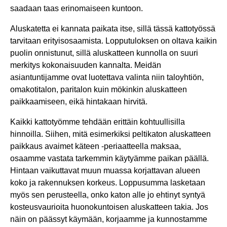
saadaan taas erinomaiseen kuntoon.
Aluskatetta ei kannata paikata itse, sillä tässä kattotyössä
tarvitaan erityisosaamista. Lopputuloksen on oltava kaikin
puolin onnistunut, sillä aluskatteen kunnolla on suuri
merkitys kokonaisuuden kannalta. Meidän
asiantuntijamme ovat luotettava valinta niin taloyhtiön,
omakotitalon, paritalon kuin mökinkin aluskatteen
paikkaamiseen, eikä hintakaan hirvitä.
Kaikki kattotyömme tehdään erittäin kohtuullisilla
hinnoilla. Siihen, mitä esimerkiksi peltikaton aluskatteen
paikkaus avaimet käteen -periaatteella maksaa,
osaamme vastata tarkemmin käytyämme paikan päällä.
Hintaan vaikuttavat muun muassa korjattavan alueen
koko ja rakennuksen korkeus. Loppusumma lasketaan
myös sen perusteella, onko katon alle jo ehtinyt syntyä
kosteusvaurioita huonokuntoisen aluskatteen takia. Jos
näin on päässyt käymään, korjaamme ja kunnostamme