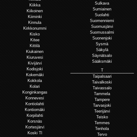
Sulkava
Kiikka
Sumiainen
Kiikoinen
Suolahti
Kiiminki
Suomenniemi
Kinnula
Suomusjärvi
Kirkkonummi
Suomussalmi
Kisko
Suonenjoki
Kitee
Sysmä
Kittilä
Säkylä
Kiukainen
Säynätsalo
Kiuruvesi
Sääksmäki
Kivijärvi
Kodisjoki
T
Kokemäki
Taipalsaari
Kokkola
Taivalkoski
Kolari
Taivassalo
Konginkangas
Tammela
Konnevesi
Tampere
Kontiolahti
Tarvasjoki
Kontiomäki
Teerijärvi
Korpilahti
Teisko
Korsnäs
Temmes
Kortesjärvi
Tenhola
Koski Tl
Tervo