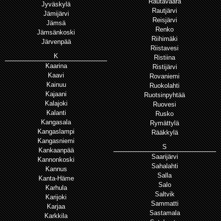
Rautavaara
Jyväskylä
Rautjärvi
Jämijärvi
Reisjärvi
Jämsä
Renko
Jämsänkoski
Riihimäki
Järvenpää
Riistavesi
K
Ristiina
Kaarina
Ristijärvi
Kaavi
Rovaniemi
Kainuu
Ruokolahti
Kajaani
Ruotsinpyhtää
Kalajoki
Ruovesi
Kalanti
Rusko
Kangasala
Rymättylä
Kangaslampi
Rääkkylä
Kangasniemi
S
Kankaanpää
Saarijärvi
Kannonkoski
Sahalahti
Kannus
Salla
Kanta-Häme
Salo
Karhula
Saltvik
Karijoki
Sammatti
Karjaa
Sastamala
Karkkila