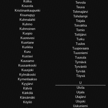
Kotka
Tervola
Kouvola
Teuva
Kristiinankaupunki
Tohmajärvi
Kruunupyy
Toholampi
Kuhmalahti
Toijala
Kuhmo
Toivakka
Kuhmoinen
Tornio
Kuopio
Tottijärvi
Kuorevesi
Turku
Kuortane
Tuulos
Kurikka
Tuupovaara
Kuru
Tuusniemi
Kustavi
Tuusula
Kuusamo
Tyrnävä
Kuusankoski
Tyrväntö
Kuusjoki
Tyrvää
Kylmäkoski
Töysä
Kymenlaakso
U
Kyyjärvi
Ulvila
Kälviä
Urjala
Kärkölä
Utajärvi
Kärsämäki
Utsjoki
Köyliö
Uukuniemi