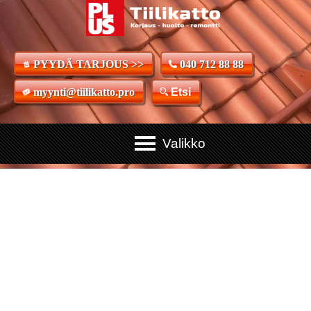
PYYDÄ TARJOUS >>
040 712 88 88
myynti@tiilikatto.pro
Etsi
Tiilikattoremontit,
huollot ja korjaukset
ammattityönä
Tiilikaton ammattilaiset valmiina huoltamaan